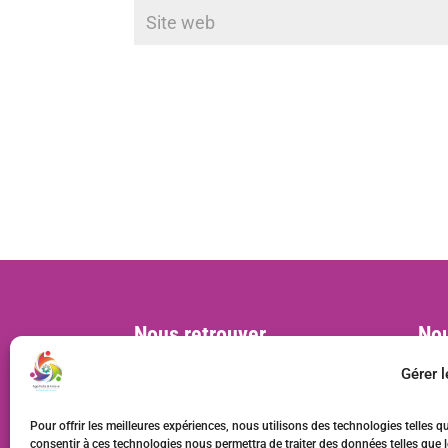
Nous retrouver
Nou
Siège social :
cont
Gérer 
MVAC, BL 57, 22 rue Deparcieux
75014 Paris, France
Pour offrir les meilleures expériences, nous utilisons des technologies telles q
Bureaux :
consentir à ces technologies nous permettra de traiter des données telles que l