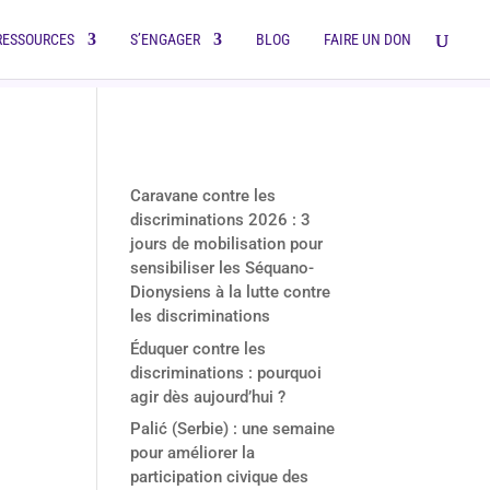
RESSOURCES
S’ENGAGER
BLOG
FAIRE UN DON
Derniers articles
Caravane contre les
discriminations 2026 : 3
jours de mobilisation pour
sensibiliser les Séquano-
Dionysiens à la lutte contre
les discriminations
Éduquer contre les
discriminations : pourquoi
agir dès aujourd’hui ?
Palić (Serbie) : une semaine
pour améliorer la
participation civique des