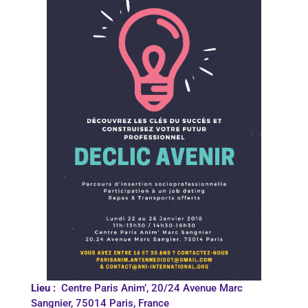
Lieu :
Centre Paris Anim’, 20/24 Avenue Marc
Sangnier, 75014 Paris, France