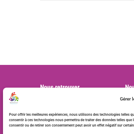
Nous retrouver
Nou
Siège social :
cont
Gérer 
MVAC, BL 57, 22 rue Deparcieux
75014 Paris, France
Pour offrir les meilleures expériences, nous utilisons des technologies telles q
Bureaux :
consentir à ces technologies nous permettra de traiter des données telles que l
consentir ou de retirer son consentement peut avoir un effet négatif sur certain
20 rue Rabelais, 93100 Montreuil,
France