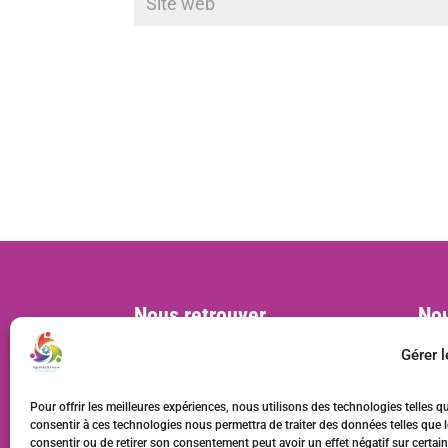
Nous retrouver
Nou
Siège social :
cont
Gérer 
MVAC, BL 57, 22 rue Deparcieux
75014 Paris, France
Pour offrir les meilleures expériences, nous utilisons des technologies telles q
Bureaux :
consentir à ces technologies nous permettra de traiter des données telles que l
consentir ou de retirer son consentement peut avoir un effet négatif sur certain
20 rue Rabelais, 93100 Montreuil,