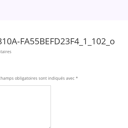
810A-FA55BEFD23F4_1_102_o
taires
champs obligatoires sont indiqués avec
*