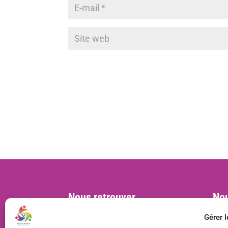
Nous retrouver
Nou
Siège social :
cont
Gérer 
MVAC, BL 57, 22 rue Deparcieux