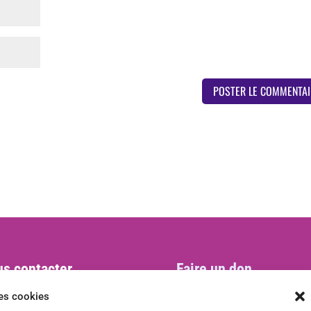
s contacter
Faire un don
act@ani-international.org
les cookies