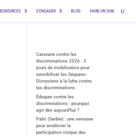
RESSOURCES
S’ENGAGER
BLOG
FAIRE UN DON
Derniers articles
Caravane contre les
discriminations 2026 : 3
jours de mobilisation pour
sensibiliser les Séquano-
Dionysiens à la lutte contre
les discriminations
Éduquer contre les
discriminations : pourquoi
agir dès aujourd’hui ?
Palić (Serbie) : une semaine
pour améliorer la
participation civique des