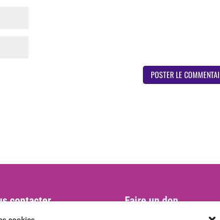
s contacter
Faire un don
act@ani-international.org