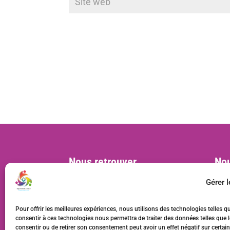
Nous retrouver
Nou
Siège social :
cont
Gérer 
MVAC, BL 57, 22 rue Deparcieux
75014 Paris, France
Pour offrir les meilleures expériences, nous utilisons des technologies telles q
Bureaux :
consentir à ces technologies nous permettra de traiter des données telles que l
consentir ou de retirer son consentement peut avoir un effet négatif sur certain
20 rue Rabelais, 93100 Montreuil,