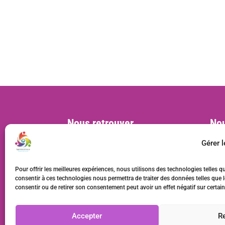
Nous retrouver
Nou
Siège social :
cont
Gérer 
MVAC, BL 57, 22 rue Deparcieux
75014 Paris, France
Pour offrir les meilleures expériences, nous utilisons des technologies telles q
Bureaux :
consentir à ces technologies nous permettra de traiter des données telles que l
consentir ou de retirer son consentement peut avoir un effet négatif sur certain
20 rue Rabelais, 93100 Montreuil,
France
Accepter
R